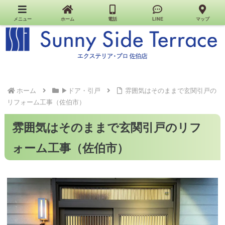
佐伯市のエクステリア・外構・お家の工事はお任せください｜Sunny Side Terrace｜エクステ
リア・プロ佐伯店
メニュー
ホーム
電話
LINE
マップ
ホーム
▶ドア・引戸
雰囲気はそのままで玄関引戸の
リフォーム工事（佐伯市）
雰囲気はそのままで玄関引戸のリフ
ォーム工事（佐伯市）