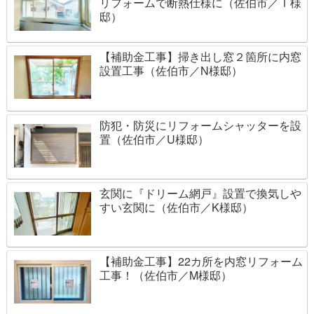
リフォームで断熱仕様に（佐伯市／Ｉ様
邸）
【補助金工事】掃き出し窓２箇所に内窓
設置工事（佐伯市／N様邸）
防犯・防災にリフォームシャッターを設
置（佐伯市／U様邸）
玄関に『ドリーム網戸』設置で換気しや
すい玄関に（佐伯市／K様邸）
【補助金工事】22カ所を内窓リフォーム
工事！（佐伯市／M様邸）