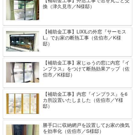
【補助金工事】外窓工事で窓を丸ごと交
換（津久見市／N様邸）
【補助金工事】LIXILの外窓『サーモス
L』でお家の断熱工事（佐伯市／K様
邸）
【補助金工事】家じゅうの窓に内窓『イ
ンプラス』をつけて断熱効果アップ（佐
伯市／K様邸）
【補助金工事】内窓『インプラス』を6
カ所設置いたしました（佐伯市／Y様
邸）
勝手口に収納網戸を設置してお家の換気
を効率化（佐伯市／S様邸）