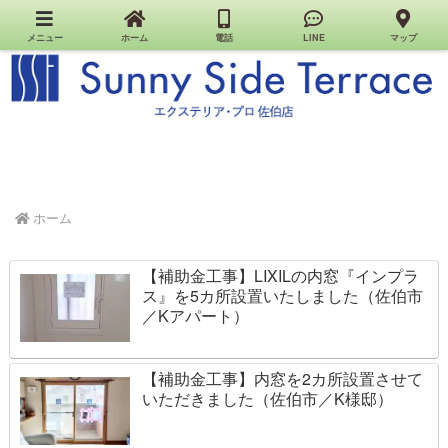
佐伯市のエクステリア・外構・お家のお店｜Sunny Side Terrace（エクステリア・プロ佐伯
店）
メニュー
ホーム
電話
LINE
マップ
ホーム
【補助金工事】LIXILの内窓『インプラ
ス』を5カ所設置いたしました（佐伯市
／Kアパート）
【補助金工事】内窓を2カ所設置させて
いただきました（佐伯市／K様邸）