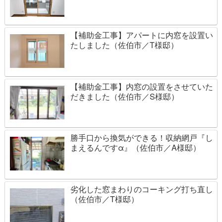
【補助金工事】アパートに内窓を設置い
たしました（佐伯市／T様邸）
【補助金工事】内窓の設置をさせていた
だきました（佐伯市／S様邸）
勝手口から換気ができる！収納網戸『し
まえるんですα』（佐伯市／A様邸）
劣化した窓まわりのコーキング打ち直し
（佐伯市／T様邸）