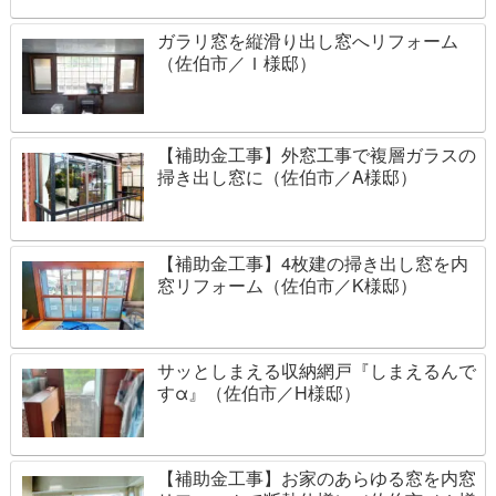
ガラリ窓を縦滑り出し窓へリフォーム
（佐伯市／Ｉ様邸）
【補助金工事】外窓工事で複層ガラスの
掃き出し窓に（佐伯市／A様邸）
【補助金工事】4枚建の掃き出し窓を内
窓リフォーム（佐伯市／K様邸）
サッとしまえる収納網戸『しまえるんで
すα』（佐伯市／H様邸）
【補助金工事】お家のあらゆる窓を内窓