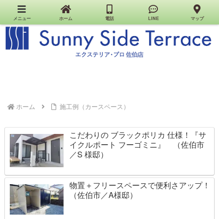
佐伯市のエクステリア・外構・お家のお店｜Sunny Side Terrace（エクステリア・プロ佐伯
店）
メニュー
ホーム
電話
LINE
マップ
ホーム
施工例（カースペース）
こだわりの ブラックポリカ 仕様！『サ
イクルポート フーゴミニ』 （佐伯市
／S 様邸）
物置＋フリースペースで便利さアップ！
（佐伯市／A様邸）