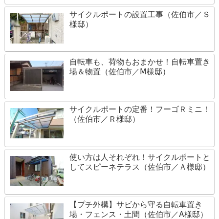
サイクルポートの設置工事（佐伯市／Ｓ
様邸）
自転車も、荷物もおまかせ！自転車置き
場＆物置（佐伯市／Ⅿ様邸）
サイクルポートの定番！フーゴＲミニ！
（佐伯市／Ｒ様邸）
使い方は人それぞれ！サイクルポートと
してスピーネテラス（佐伯市／Ａ様邸）
【プチ外構】サビから守る自転車置き
場・フェンス・土間（佐伯市／A様邸）