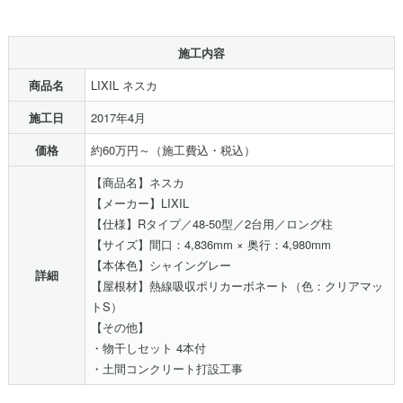
施工内容
商品名
LIXIL ネスカ
施工日
2017年4月
価格
約60万円～（施工費込・税込）
【商品名】ネスカ
【メーカー】LIXIL
【仕様】Rタイプ／48-50型／2台用／ロング柱
【サイズ】間口：4,836mm × 奥行：4,980mm
【本体色】シャイングレー
詳細
【屋根材】熱線吸収ポリカーボネート（色：クリアマッ
トS）
【その他】
・物干しセット 4本付
・土間コンクリート打設工事