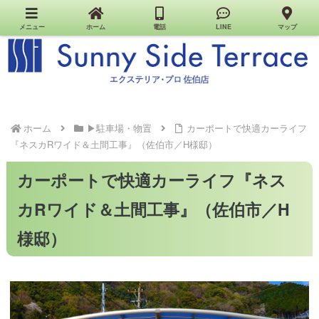
佐伯市のエクステリア・外構・お家の工事はお任せください｜Sunny Side Terrace｜エクステ
リア・プロ佐伯店
メニュー
ホーム
電話
LINE
マップ
ホーム
▶駐車場・物置
カーポートで快適カーライフ
『ネスカRワイド＆土間工事』（佐伯市／H様邸）
カーポートで快適カーライフ『ネス
カRワイド＆土間工事』（佐伯市／H
様邸）