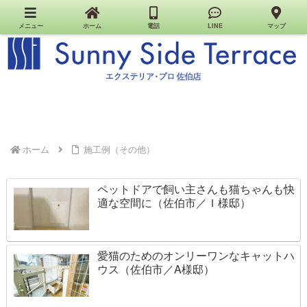
佐伯市のエクステリア・外構・お家のお店｜Sunny Side Terrace（エクステリア・プロ佐伯
店）
メニュー
ホーム
電話
LINE
マップ
ホーム
施工例（その他）
ペットドアで飼い主さんも猫ちゃんも快
適な空間に（佐伯市／Ｉ様邸）
愛猫のためのオンリーワンなキャットハ
ウス（佐伯市／A様邸）