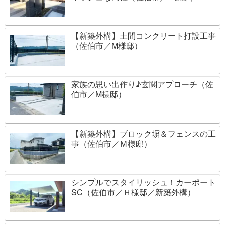
【新築外構】土間コンクリート打設工事
（佐伯市／M様邸）
家族の思い出作り♪玄関アプローチ（佐
伯市／M様邸）
【新築外構】ブロック塀＆フェンスの工
事（佐伯市／Ｍ様邸）
シンプルでスタイリッシュ！カーポート
SC（佐伯市／Ｈ様邸／新築外構）