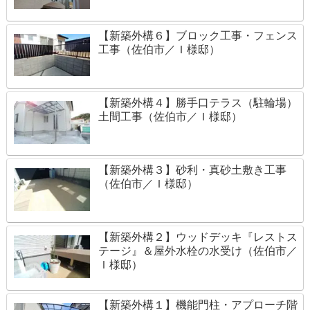
【新築外構６】ブロック工事・フェンス
工事（佐伯市／Ｉ様邸）
【新築外構４】勝手口テラス（駐輪場）
土間工事（佐伯市／Ｉ様邸）
【新築外構３】砂利・真砂土敷き工事
（佐伯市／Ｉ様邸）
【新築外構２】ウッドデッキ『レストス
テージ』＆屋外水栓の水受け（佐伯市／
Ｉ様邸）
【新築外構１】機能門柱・アプローチ階