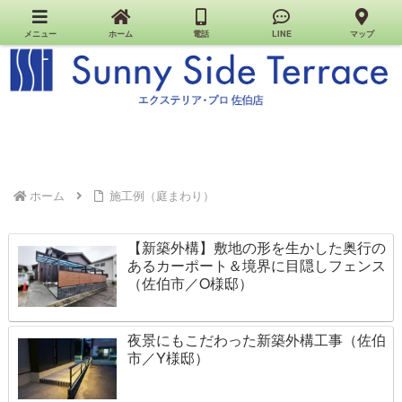
佐伯市のエクステリア・外構・お家のお店｜Sunny Side Terrace（エクステリア・プロ佐伯
店）
メニュー
ホーム
電話
LINE
マップ
ホーム
施工例（庭まわり）
【新築外構】敷地の形を生かした奥行の
あるカーポート＆境界に目隠しフェンス
（佐伯市／O様邸）
夜景にもこだわった新築外構工事（佐伯
市／Y様邸）