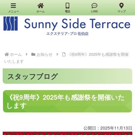
佐伯市のエクステリア・外構・お家の工事はお任せください｜Sunny Side Terrace｜エクステ
リア・プロ佐伯店
メニュー
ホーム
電話
LINE
マップ
ホーム
お知らせ
《祝9周年》2025年も感謝祭を開催
いたします
スタッフブログ
《祝9周年》2025年も感謝祭を開催いた
します
公開日：2025年11月13日